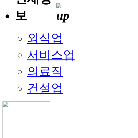
외식업
서비스업
의료직
건설업