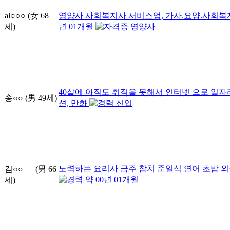
al○○○
(女
68
영양사 사회복지사
서비스업, 가사.요양.사회복
세)
년
01
개월
영양사
40살에 아직도 취직을 못해서 인터넷 으로 일
송○○
(男
49
세)
션, 만화
신입
노력하는 요리사 금주 참치 준일식 연어 초밥
외
김○○
(男
66
약
00
년
01
개월
세)