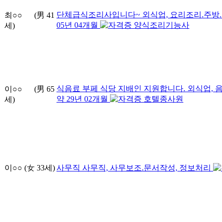
단체급식조리사입니다~
외식업, 요리조리.주방
최○○
(男
41
05
년
04
개월
양식조리기능사
세)
식음료 부페 식당 지배인 지원합니다.
외식업, 
이○○
(男
65
약
29
년
02
개월
호텔종사원
세)
이○○
(女
33
세)
사무직
사무직, 사무보조.문서작성, 정보처리