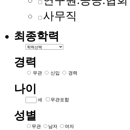
연구원.공공.협회
사무직
최종학력
경력
무관
신입
경력
나이
세
무관포함
성별
무관
남자
여자