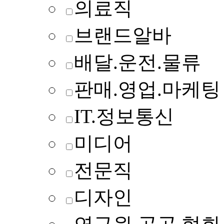
의료직
브랜드알바
배달.운전.물류
판매.영업.마케팅
IT.정보통신
미디어
전문직
디자인