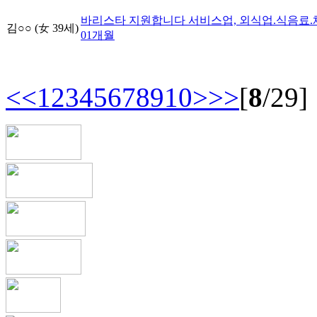
바리스타 지원합니다
서비스업, 외식업.식음료.
김○○
(女
39
세)
01
개월
<<
1
2
3
4
5
6
7
8
9
10
>
>>
[
8
/29]