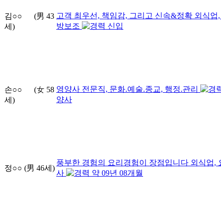
고객 최우선, 책임감, 그리고 신속&정확
외식업,
김○○
(男
43
방보조
신입
세)
영양사
전문직, 문화.예술.종교, 행정.관리
손○○
(女
58
양사
세)
풍부한 경험의 요리경험이 장점입니다
외식업, 
정○○
(男
46
세)
사
약
09
년
08
개월