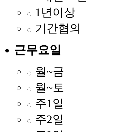
1년이상
기간협의
근무요일
월~금
월~토
주1일
주2일