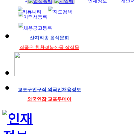
조리사
산지직송 음식문화
질좋은 친환경농산물 잡식몰
교포구인구직 외국인채용정보
외국인잡 교포투데이