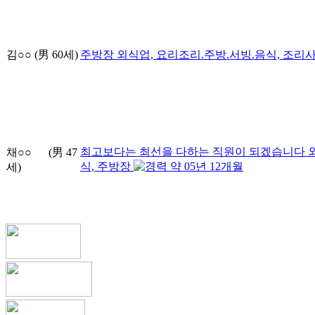
김○○
(男
60
세)
주방장
외식업, 요리조리.주방.서빙.음식, 조리
최고보다는 최선을 다하는 직원이 되겠습니다
채○○
(男
47
식, 주방장
약
05
년
12
개월
세)