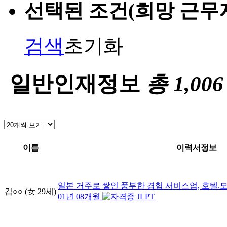
선택된 조건(희망 근무
검색
초기화
일반인재정보
총
1,006
이름
이력서정보
일본 거주로 쌓인 풍부한 경험
서비스업, 호텔.모
김○○
(女
29
세)
01
년
08
개월
JLPT