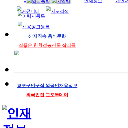
조리사
산지직송 음식문화
질좋은 친환경농산물 잡식몰
교포구인구직 외국인채용정보
외국인잡 교포투데이