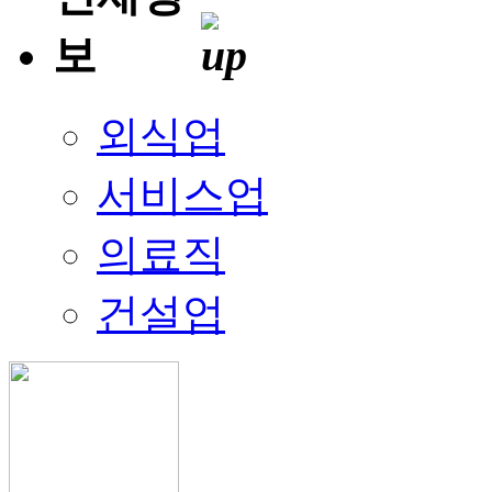
외식업
서비스업
의료직
건설업