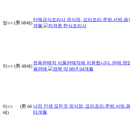
단체급식조리사
외식업, 요리조리.주방.서빙.음
정○○
(男
68
세)
개월
한식조리사
정육판매직 식품판매직에 지원합니다.
판매.영업
지○○
(男
48
세)
육판매
약
08
년
04
개월
나의 인생 모든것
외식업, 요리조리.주방.서빙.
이○○
(男
66
01
개월
세)