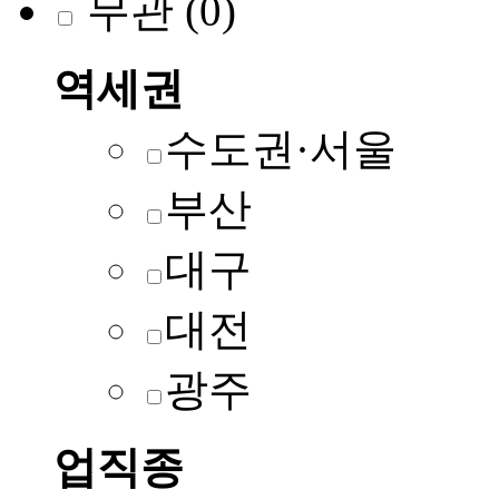
무관
(0)
역세권
수도권·서울
부산
대구
대전
광주
업직종