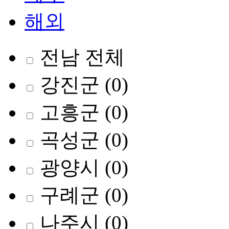
해외
전남 전체
강진군
(0)
고흥군
(0)
곡성군
(0)
광양시
(0)
구례군
(0)
나주시
(0)