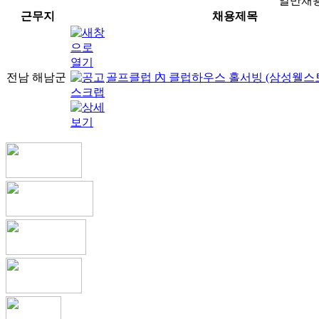
일반채
근무지
채용제목
전남 해남군
골프클럽 內 클럽하우스 홀서빙 (삼성웰스