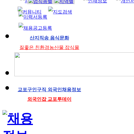
조리사
산지직송 음식문화
질좋은 친환경농산물 잡식몰
교포구인구직 외국인채용정보
외국인잡 교포투데이