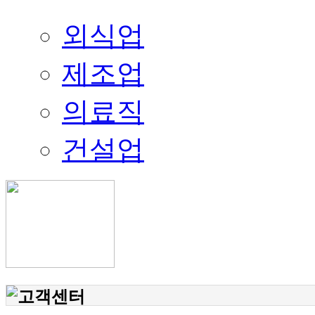
외식업
제조업
의료직
건설업