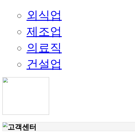
외식업
제조업
의료직
건설업