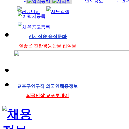
조리사
산지직송 음식문화
질좋은 친환경농산물 잡식몰
교포구인구직 외국인채용정보
외국인잡 교포투데이