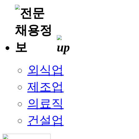
외식업
제조업
의료직
건설업