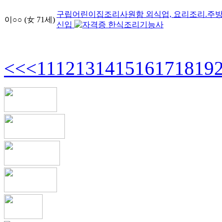
구립어린이집조리사원함
외식업, 요리조리.주방
이○○
(女
71
세)
신입
한식조리기능사
<<
<
11
12
13
14
15
16
17
18
19