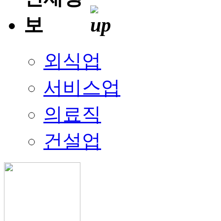
외식업
서비스업
의료직
건설업