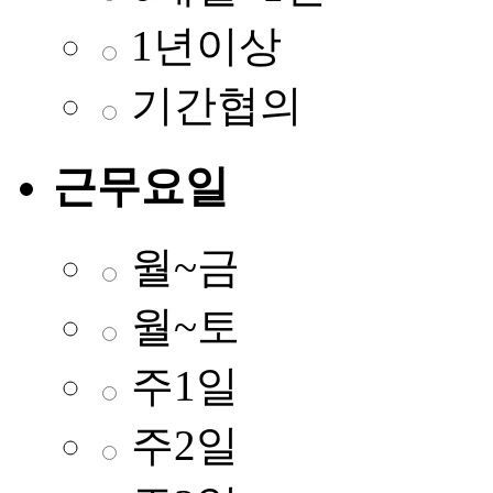
1년이상
기간협의
근무요일
월~금
월~토
주1일
주2일