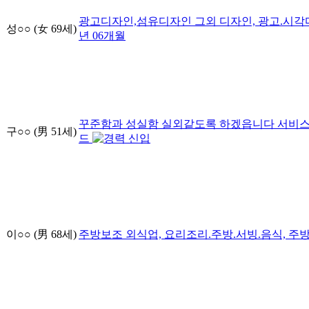
광고디자인,섬유디자인 그외
디자인, 광고.시각
성○○
(女
69
세)
년
06
개월
꾸준함과 성실함 실외같도록 하겠읍니다
서비스
구○○
(男
51
세)
드
신입
이○○
(男
68
세)
주방보조
외식업, 요리조리.주방.서빙.음식, 주