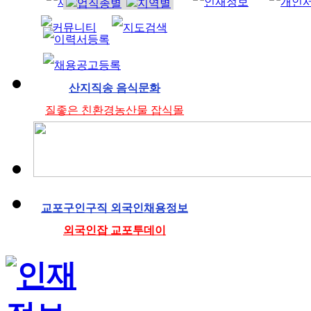
조리사
산지직송 음식문화
질좋은 친환경농산물 잡식몰
교포구인구직 외국인채용정보
외국인잡 교포투데이