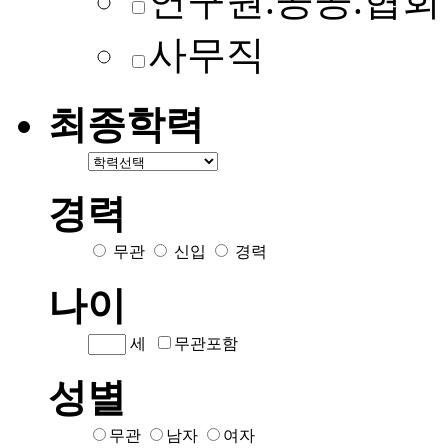
연구원.공공.협회
사무직
최종학력
경력
무관
신입
경력
나이
세
무관포함
성별
무관
남자
여자