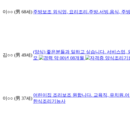
이○○
(男
68
세)
주방보조
외식업, 요리조리.주방.서빙.음식, 주
(양식) 좋은분들과 일하고 싶습니다.
서비스업, 
김○○
(男
49
세)
모
약
00
년
08
개월
양식조리기
어린이집 조리보조 원합니다.
교육직, 유치원.
이○○
(男
37
세)
한식조리기능사