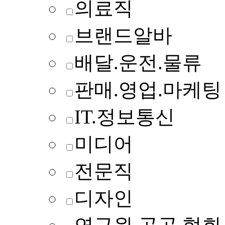
의료직
브랜드알바
배달.운전.물류
판매.영업.마케팅
IT.정보통신
미디어
전문직
디자인