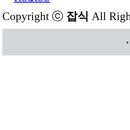
Copyright ⓒ
잡식
All Righ