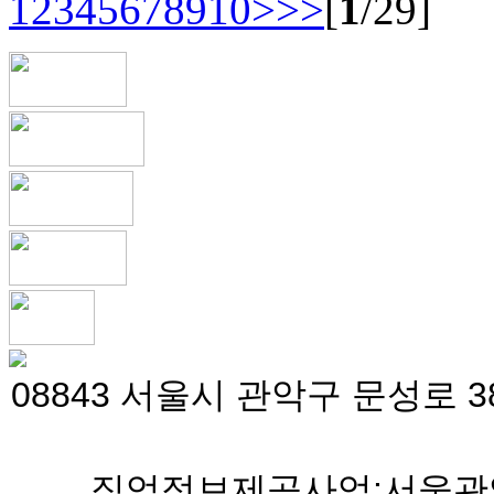
1
2
3
4
5
6
7
8
9
10
>
>>
[
1
/29]
08843 서울시 관악구 문성로 38
직업정보제공사업:서울관악 