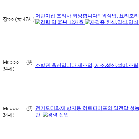
어린이집 조리사 희망합니다!!
외식업, 요리조리
장○○
(女
47
세)
약
05
년
12
개월
한식.일식.양식
Mu○○○
(男
소방관 출신입니다
제조업, 제조.생산.설비.조립
34
세)
전기모터화재 방지용 히트파이프의 열전달 성능
Mu○○○
(男
반,
신입
34
세)