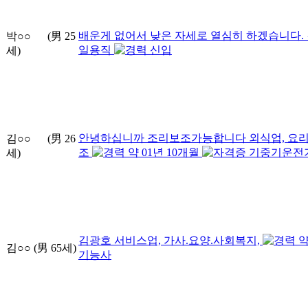
배운게 없어서 낮은 자세로 열심히 하겠습니다.
박○○
(男
25
일용직
신입
세)
안녕하십니까 조리보조가능합니다
외식업, 요
김○○
(男
26
조
약
01
년
10
개월
기중기운전
세)
김광호
서비스업, 가사.요양.사회복지,
김○○
(男
65
세)
기능사