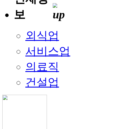
외식업
서비스업
의료직
건설업