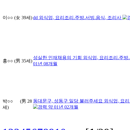
이○○
(女
39
세)
dd
외식업, 요리조리.주방.서빙.음식, 조리사
성실한 인재채용의 기회
외식업, 요리조리.주방
홍○○
(男
35
세)
01
년
08
개월
동대문구, 성동구 일당 불러주세요
외식업, 요리
박○○
(男
28
약
01
년
02
개월
세)