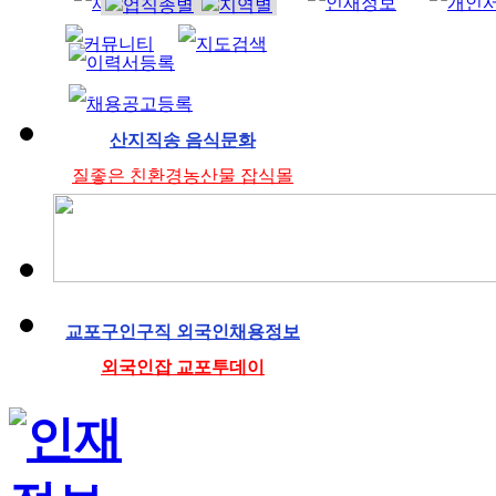
조리사
산지직송 음식문화
질좋은 친환경농산물 잡식몰
교포구인구직 외국인채용정보
외국인잡 교포투데이