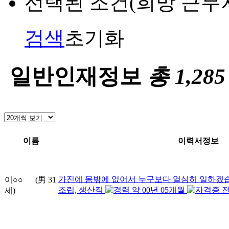
선택된 조건(희망 근무
검색
초기화
일반인재정보
총
1,285
이름
이력서정보
가진에 몸밖에 없어서 누구보다 열심히 일하겠
이○○
(男
31
조립, 생산직
약
00
년
05
개월
전
세)