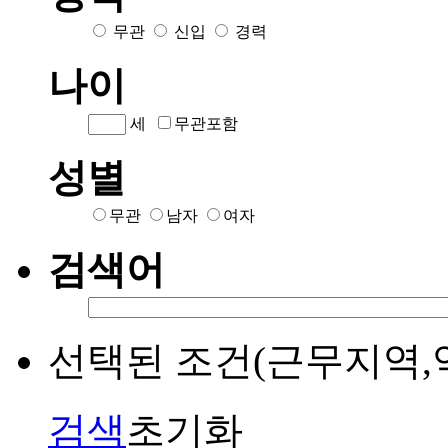
무관
신입
경력
나이
세
무관포함
성별
무관
남자
여자
검색어
선택된 조건(근무지역,
검색
초기화