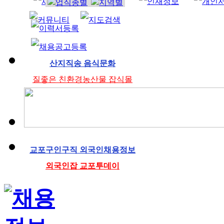
조리사
산지직송 음식문화
질좋은 친환경농산물 잡식몰
교포구인구직 외국인채용정보
외국인잡 교포투데이