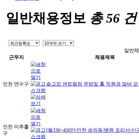
일반채용정보
총
56
건
일반채
근무지
채용제목
인천 연수구
솥고집 센트럴점 주방및 홀 직원과 알바 모
인천 미추홀
[월330~450만/인천 숭의동/병원 조리사/신
구