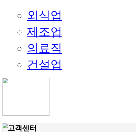
외식업
제조업
의료직
건설업