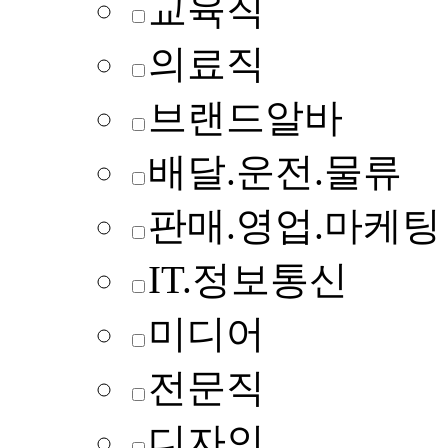
교육직
의료직
브랜드알바
배달.운전.물류
판매.영업.마케팅
IT.정보통신
미디어
전문직
디자인