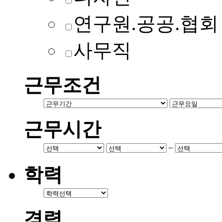
연구원.공공.협회
사무직
근무조건
근무시간
~
학력
경력