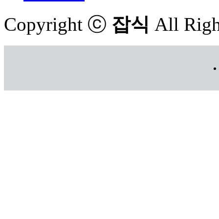
Copyright ⓒ
잡식
All Righ