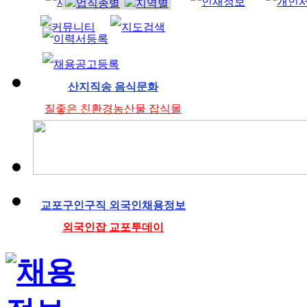
조리사
산지직송 음식문화
질좋은 친환경농산물 잡식몰
교포구인구직 외국인채용정보
외국인잡 교포투데이