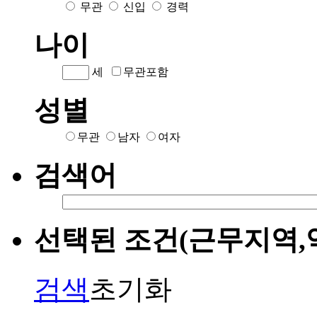
무관
신입
경력
나이
세
무관포함
성별
무관
남자
여자
검색어
선택된 조건(근무지역,
검색
초기화