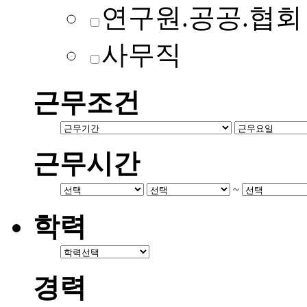
연구원.공공.협회
사무직
근무조건
근무시간
~
학력
경력