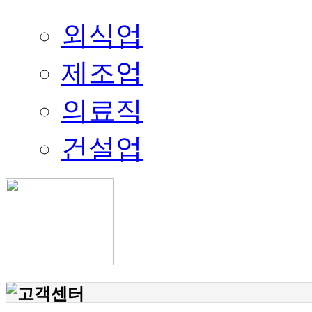
외식업
제조업
의료직
건설업