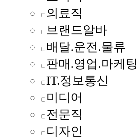
의료직
브랜드알바
배달.운전.물류
판매.영업.마케팅
IT.정보통신
미디어
전문직
디자인