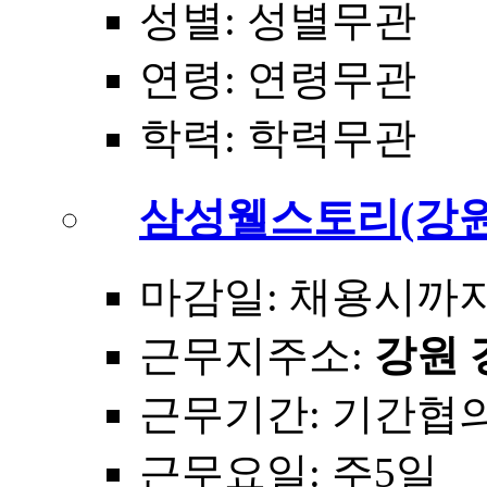
성별
: 성별무관
연령
: 연령무관
학력
: 학력무관
삼성웰스토리(강원
마감일
: 채용시까
근무지주소
:
강원 
근무기간
: 기간협
근무요일
: 주5일