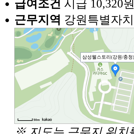
급여조건
시급 10,320
근무지역
강원특별자치도
삼성웰스토리(강원/충청
50m
※ 지도는 근무지 위치