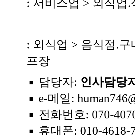
: 서비스업 > 외식업
: 외식업 > 음식점.
프장
담당자
:
인사담당
e-메일
: human746@
전화번호
: 070-407
휴대폰
: 010-4618-