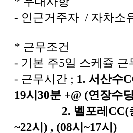
* 우대사항
- 인근거주자 / 자차소
* 근무조건
- 기본 주5일 스케쥴 
- 근무시간 ;
1. 서산수C
19시30분 +@ (연장수
2. 벨포레CC(충북증평)
~22시) , (08시~17시)