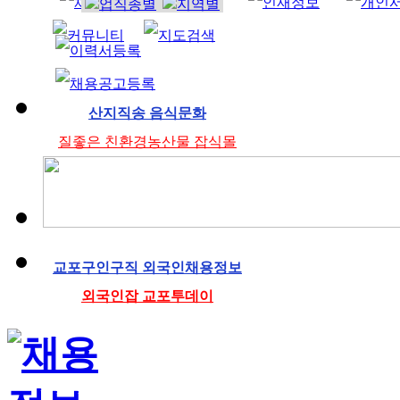
조리사
산지직송 음식문화
질좋은 친환경농산물 잡식몰
교포구인구직 외국인채용정보
외국인잡 교포투데이