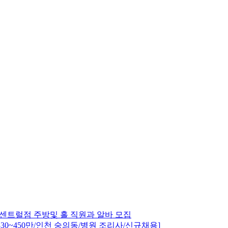
센트럴점 주방및 홀 직원과 알바 모집
330~450만/인천 숭의동/병원 조리사/신규채용]