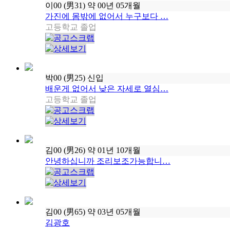
이00
(男31)
약 00년 05개월
가진에 몸밖에 없어서 누구보다 …
고등학교 졸업
박00
(男25)
신입
배운게 없어서 낮은 자세로 열심…
고등학교 졸업
김00
(男26)
약 01년 10개월
안녕하십니까 조리보조가능합니…
김00
(男65)
약 03년 05개월
김광호