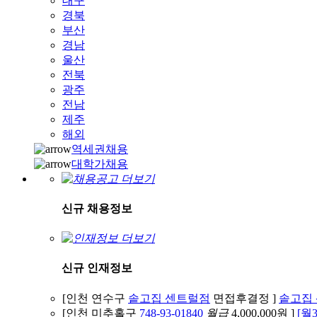
대구
경북
부산
경남
울산
전북
광주
전남
제주
해외
역세권채용
대학가채용
신규 채용정보
신규 인재정보
[인천 연수구
솥고집 센트럴점
면접후결정 ]
솥고집 
[인천 미추홀구
748-93-01840
월급
4,000,000원 ]
[월