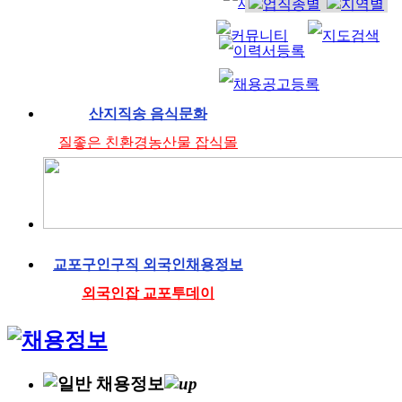
산지직송 음식문화
질좋은 친환경농산물 잡식몰
교포구인구직 외국인채용정보
외국인잡 교포투데이