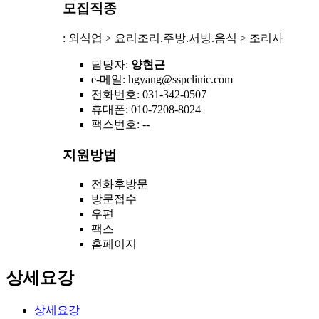
모집직종
: 외식업 > 요리조리.주방.서빙.음식 > 조리사
담당자
:
양현근
e-메일
: hgyang@sspclinic.com
전화번호
: 031-342-0507
휴대폰
: 010-7208-8024
팩스번호
: --
지원방법
전화후방문
방문접수
우편
팩스
홈페이지
상세요강
상세요강