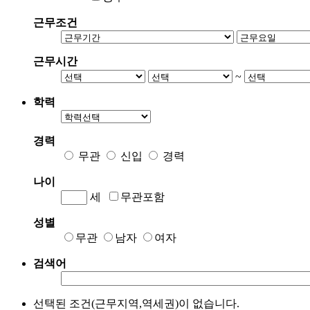
근무조건
근무시간
~
학력
경력
무관
신입
경력
나이
세
무관포함
성별
무관
남자
여자
검색어
선택된 조건(근무지역,역세권)이 없습니다.