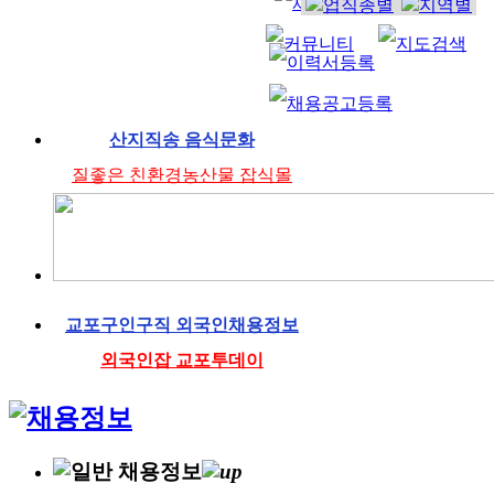
산지직송 음식문화
질좋은 친환경농산물 잡식몰
교포구인구직 외국인채용정보
외국인잡 교포투데이