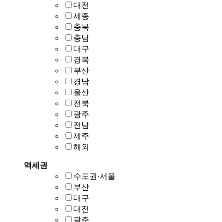
대전
세종
충북
충남
대구
경북
부산
경남
울산
전북
광주
전남
제주
해외
역세권
수도권·서울
부산
대구
대전
광주