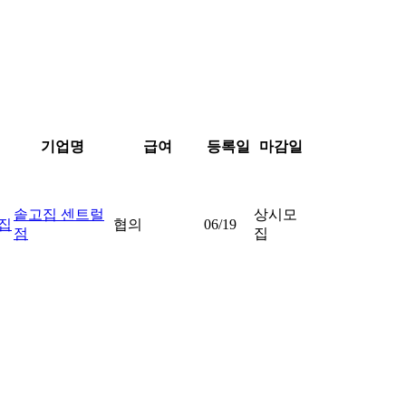
기업명
급여
등록일
마감일
솥고집 센트럴
상시모
집
협의
06/19
점
집