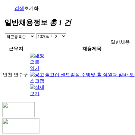
검색
초기화
일반채용정보
총
1
건
일반채용
근무지
채용제목
인천 연수구
솥고집 센트럴점 주방및 홀 직원과 알바 모