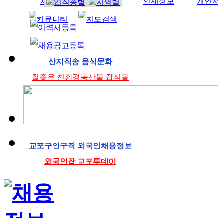
조리사
산지직송 음식문화
질좋은 친환경농산물 잡식몰
교포구인구직 외국인채용정보
외국인잡 교포투데이