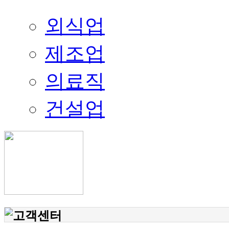
외식업
제조업
의료직
건설업