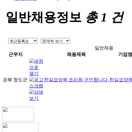
일반채용정보
총
1
건
일반채용
근무지
채용제목
기업
경북 청도군
한길요양원 조리원 구인합니다.
한길요양