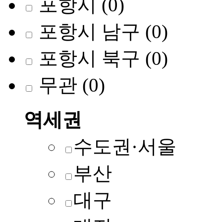
포항시
(0)
포항시 남구
(0)
포항시 북구
(0)
무관
(0)
역세권
수도권·서울
부산
대구