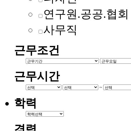
연구원.공공.협회
사무직
근무조건
근무시간
~
학력
경력