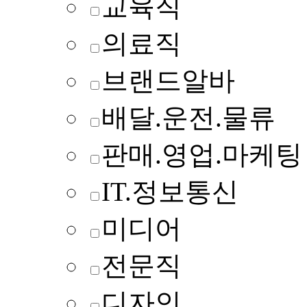
교육직
의료직
브랜드알바
배달.운전.물류
판매.영업.마케팅
IT.정보통신
미디어
전문직
디자인