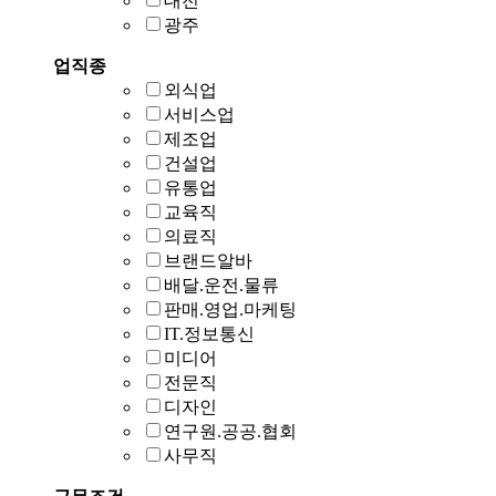
대전
광주
업직종
외식업
서비스업
제조업
건설업
유통업
교육직
의료직
브랜드알바
배달.운전.물류
판매.영업.마케팅
IT.정보통신
미디어
전문직
디자인
연구원.공공.협회
사무직