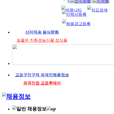
산지직송 음식문화
질좋은 친환경농산물 잡식몰
교포구인구직 외국인채용정보
외국인잡 교포투데이