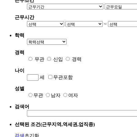
근무조건
근무시간
~
학력
경력
무관
신입
경력
나이
세
무관포함
성별
무관
남자
여자
검색어
선택된 조건(근무지역,역세권,업직종)
검색
초기화