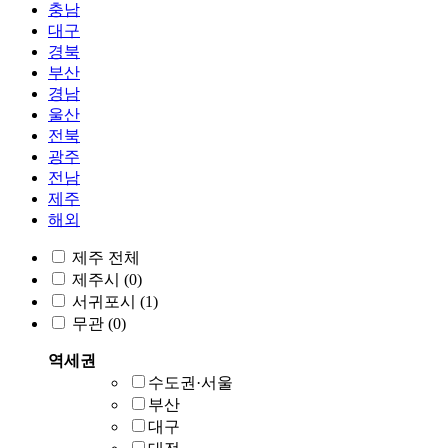
충남
대구
경북
부산
경남
울산
전북
광주
전남
제주
해외
제주 전체
제주시
(0)
서귀포시
(1)
무관
(0)
역세권
수도권·서울
부산
대구