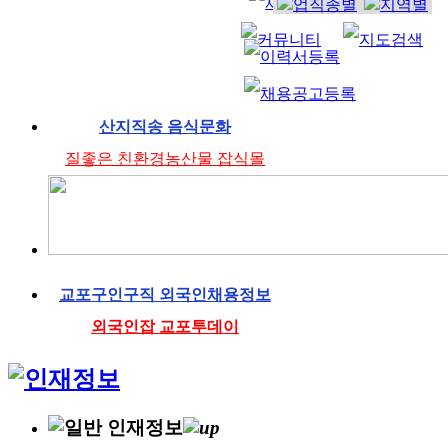
산지직송 음식문화
질좋은 친환경농산물 잡식몰
교포구인구직 외국인채용정보
외국인잡 교포투데이