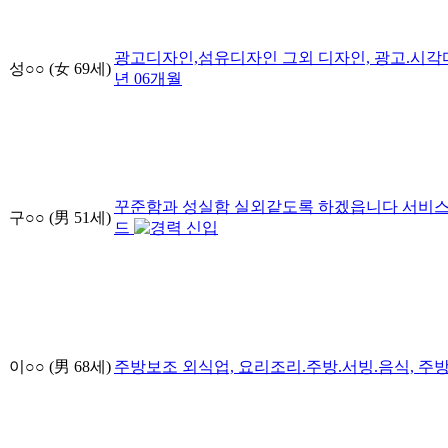
광고디자인,섬유디자인 그외
디자인, 광고.시각
성○○
(女
69
세)
년
06
개월
꾸준함과 성실함 실외같도록 하겠읍니다
서비스
구○○
(男
51
세)
드
신입
이○○
(男
68
세)
주방보조
외식업, 요리조리.주방.서빙.음식, 주