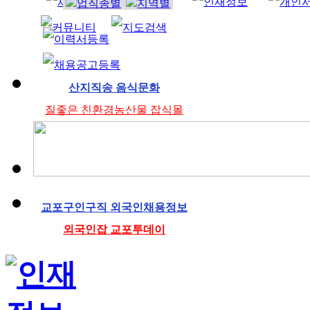
조리사
산지직송 음식문화
질좋은 친환경농산물 잡식몰
교포구인구직 외국인채용정보
외국인잡 교포투데이