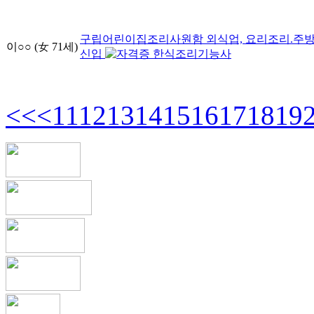
구립어린이집조리사원함
외식업, 요리조리.주방
이○○
(女
71
세)
신입
한식조리기능사
<<
<
11
12
13
14
15
16
17
18
19