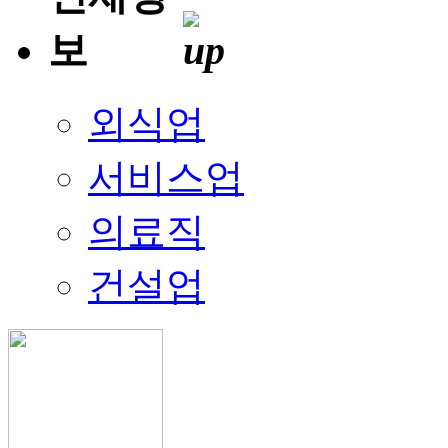
외식업
서비스업
의료직
건설업