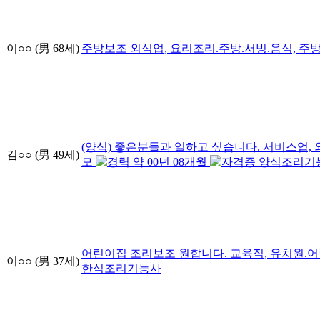
이○○
(男
68
세)
주방보조
외식업, 요리조리.주방.서빙.음식, 주
(양식) 좋은분들과 일하고 싶습니다.
서비스업, 
김○○
(男
49
세)
모
약
00
년
08
개월
양식조리기
어린이집 조리보조 원합니다.
교육직, 유치원.
이○○
(男
37
세)
한식조리기능사