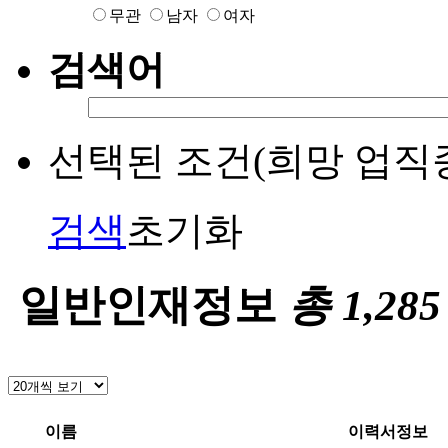
무관
남자
여자
검색어
선택된 조건(희망 업직종
검색
초기화
일반인재정보
총
1,285
이름
이력서정보