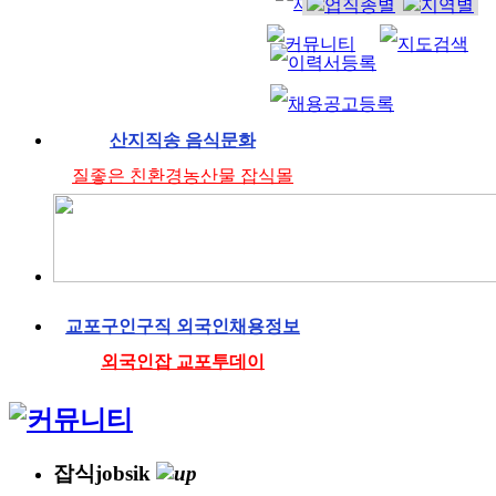
산지직송 음식문화
질좋은 친환경농산물 잡식몰
교포구인구직 외국인채용정보
외국인잡 교포투데이
잡식jobsik